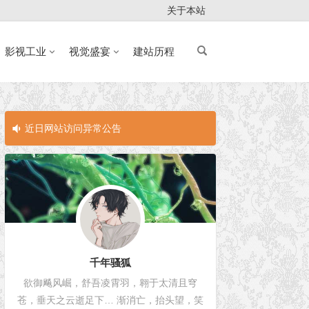
关于本站
影视工业
视觉盛宴
建站历程
近日网站访问异常公告
近日网站访问
千年骚狐
欲御飚风崛，舒吾凌霄羽，翱于太清且穹
苍，垂天之云逝足下… 渐消亡，抬头望，笑