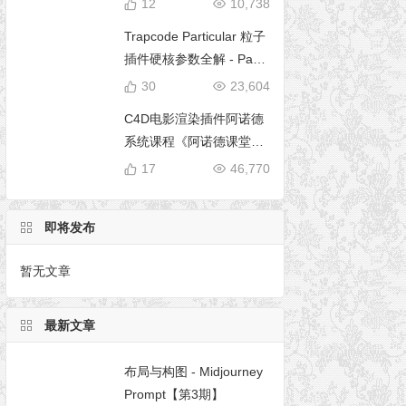
12
10,738
Trapcode Particular 粒子
插件硬核参数全解 - Parti
cular 5 完全使用手册
30
23,604
C4D电影渲染插件阿诺德
系统课程《阿诺德课堂之
玉清境》
17
46,770
即将发布
暂无文章
最新文章
布局与构图 - Midjourney
Prompt【第3期】