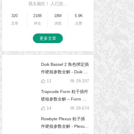
我太巅狂！ 人已怠…
320
2188
18M
5.9K
文章
评论
浏览
点赞
更多文章
Duik Bassel 2 角色绑定插
件硬核参数全解 - Duik 16
完全使用手册
11
29,337
Trapcode Form 粒子插件
硬核参数全解 – Form 完
全使用手册
14
29,674
Rowbyte Plexus 粒子插
件硬核参数全解 - Plexus
完全使用手册