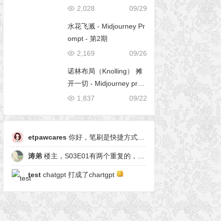
2,028
09/29
水花飞溅 - Midjourney Pr
ompt - 第2期
2,169
09/26
诺林布局（Knolling） 摊
开一切 - Midjourney pro
mpt
1,837
09/22
etpawcares
你好，笔刷是快捷方式，有原笔刷么
涛弟
楼主，S03E01有两个重复的，另一个是粒子形态
test
chatgpt 打成了chartgpt