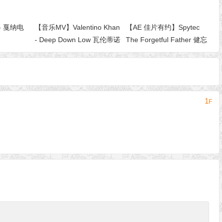
- 戛纳电
【音乐MV】Valentino Khan
【AE 佳片有约】Spytec
- Deep Down Low 瓦伦蒂诺
The Forgetful Father 健忘
·汗——低谷深处
的父亲
1
F