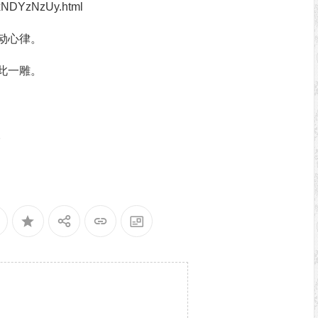
cxNDYzNzUy.html
恸心律。
此一雕。
。