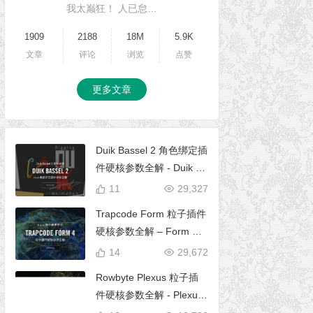
我太巅狂！ 人已怠…
1909
2188
18M
5.9K
文章
评论
浏览
点赞
更多文章
Duik Bassel 2 角色绑定插
件硬核参数全解 - Duik 16
完全使用手册
11
29,327
Trapcode Form 粒子插件
硬核参数全解 – Form 完
全使用手册
14
29,672
Rowbyte Plexus 粒子插
件硬核参数全解 - Plexus
完全使用手册