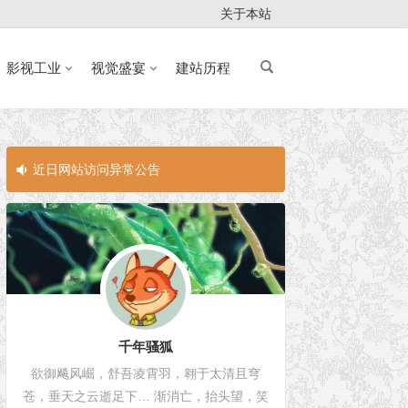
关于本站
影视工业
视觉盛宴
建站历程
近日网站访问异常公告
近日网站访问
千年骚狐
欲御飚风崛，舒吾凌霄羽，翱于太清且穹
苍，垂天之云逝足下… 渐消亡，抬头望，笑