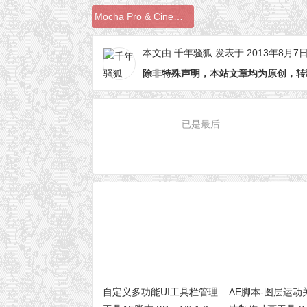
Mocha Pro & Cinema 4D:Mocha输出3D摄像机数据到C4D
本文由
千年骚狐
发表于 2013年8月7
除非特殊声明，本站文章均为原创，转
已是最后
自定义多功能UI工具栏管理
AE脚本-图层运动