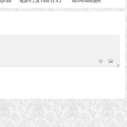
Fast
线调节工具 Flow v1.4.2
AE/PR/AME插件
Win/Mac兼容AE 2022
AfterCodecs v1.10.13
Win/Mac