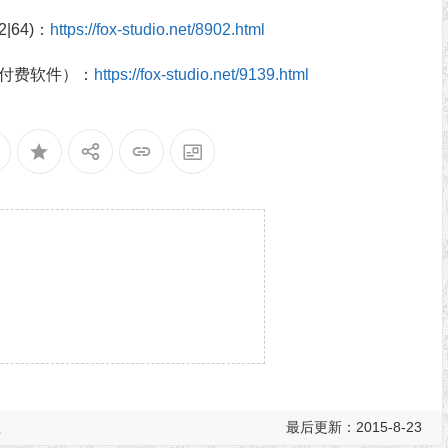
2|64)：
https://fox-studio.net/8902.html
本（付费软件）：
https://fox-studio.net/9139.html
程
最后更新：2015-8-23