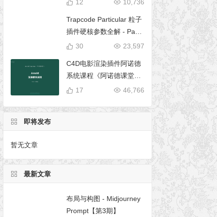
12
10,736
Trapcode Particular 粒子
插件硬核参数全解 - Parti
cular 5 完全使用手册
30
23,597
C4D电影渲染插件阿诺德
系统课程《阿诺德课堂之
玉清境》
17
46,766
即将发布
暂无文章
最新文章
布局与构图 - Midjourney
Prompt【第3期】