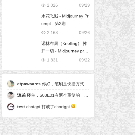
2,026
09/29
水花飞溅 - Midjourney Pr
ompt - 第2期
2,163
09/26
诺林布局（Knolling） 摊
开一切 - Midjourney pro
mpt
1,831
09/22
etpawcares
你好，笔刷是快捷方式，有原笔刷么
涛弟
楼主，S03E01有两个重复的，另一个是粒子形态
test
chatgpt 打成了chartgpt