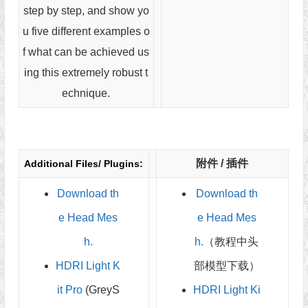
step by step, and show yo
u five different examples o
f what can be achieved us
ing this extremely robust t
echnique.
附件 / 插件
Additional Files/ Plugins:
Download th
Download th
e Head Mes
e Head Mes
h.
h.
（教程中头
HDRI Light K
部模型下载）
it Pro
(GreyS
HDRI Light Ki