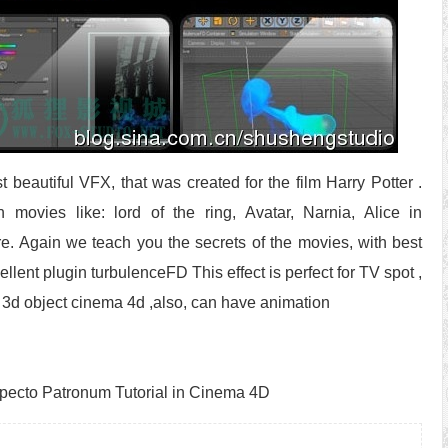
beautiful VFX, that was created for the film Harry Potter .
n movies like: lord of the ring, Avatar, Narnia, Alice in
 Again we teach you the secrets of the movies, with best
lent plugin turbulenceFD This effect is perfect for TV spot ,
 3d object cinema 4d ,also, can have animation
tronum Tutorial in Cinema 4D