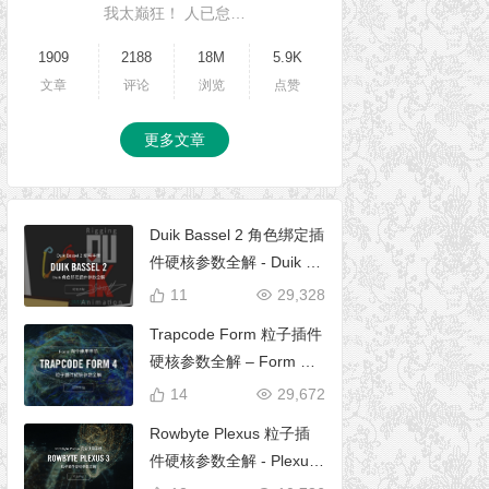
我太巅狂！ 人已怠…
1909
2188
18M
5.9K
文章
评论
浏览
点赞
更多文章
Duik Bassel 2 角色绑定插
件硬核参数全解 - Duik 16
完全使用手册
11
29,328
Trapcode Form 粒子插件
硬核参数全解 – Form 完
全使用手册
14
29,672
Rowbyte Plexus 粒子插
件硬核参数全解 - Plexus
完全使用手册