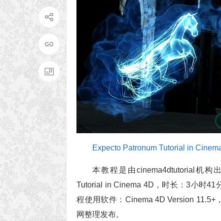
Expecto Patronum Tutorial in Cinem
本教程是由cinema4dtutorial
Tutorial in Cinema 4D，时长
程使用软件：Cinema 4D Version 
网整理发布。