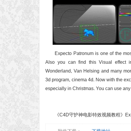
Expecto Patronum is one of the most 
Also you can find this Visual effect i
Wonderland, Van Helsing and many more.
3d program, cinema 4d. Now with the excel
especially in Christmas. You can use any
《C4D守护神电影特效视频教程》Expecto Pa