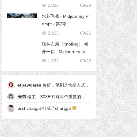
2,026
09/29
水花飞溅 - Midjourney Pr
ompt - 第2期
2,163
09/26
诺林布局（Knolling） 摊
开一切 - Midjourney pro
mpt
1,832
09/22
etpawcares
你好，笔刷是快捷方式，有原笔刷么
涛弟
楼主，S03E01有两个重复的，另一个是粒子形态
test
chatgpt 打成了chartgpt