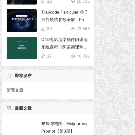
12
10,736
Trapcode Particular 粒子
插件硬核参数全解 - Parti
cular 5 完全使用手册
30
23,598
C4D电影渲染插件阿诺德
系统课程《阿诺德课堂之
玉清境》
17
46,766
即将发布
暂无文章
最新文章
布局与构图 - Midjourney
Prompt【第3期】