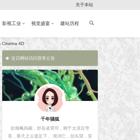
关于本站
影视工业
视觉盛宴
建站历程
Cinema 4D
近日网站访问异常公告
近日网站访问
千年骚狐
欲御飚风崛，舒吾凌霄羽，翱于太清且穹
苍，垂天之云逝足下… 渐消亡，抬头望，笑