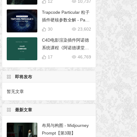
12
10,737
Trapcode Particular 粒子
插件硬核参数全解 - Parti
cular 5 完全使用手册
30
23,602
C4D电影渲染插件阿诺德
系统课程《阿诺德课堂之
玉清境》
17
46,769
即将发布
暂无文章
最新文章
布局与构图 - Midjourney
Prompt【第3期】