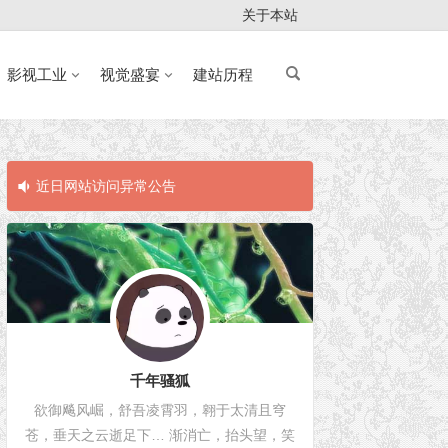
关于本站
影视工业
视觉盛宴
建站历程
近日网站访问异常公告
近日网站访问
千年骚狐
欲御飚风崛，舒吾凌霄羽，翱于太清且穹
苍，垂天之云逝足下… 渐消亡，抬头望，笑