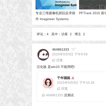
专业三维摄像机跟踪反求插
PFTrack 2015
件 Imagineer Systems
Mocha Pro 5
评论：4 其中：访客 2 博主 2
0
464861333
2015年9月9日
下午9:59
回复
汉化版 是win10 不能用吧/
千年骚狐
2015年9月9日
下午10:26
回复
@
464861333
没测试