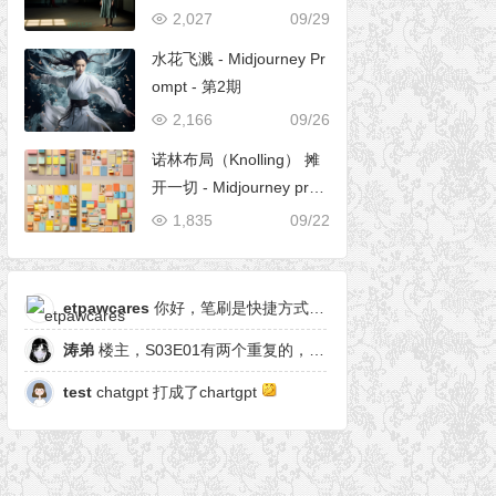
2,027
09/29
水花飞溅 - Midjourney Pr
ompt - 第2期
2,166
09/26
诺林布局（Knolling） 摊
开一切 - Midjourney pro
mpt
1,835
09/22
etpawcares
你好，笔刷是快捷方式，有原笔刷么
涛弟
楼主，S03E01有两个重复的，另一个是粒子形态
test
chatgpt 打成了chartgpt