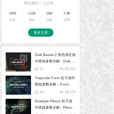
我太巅狂！ 人已怠…
1909
2188
18M
5.9K
文章
评论
浏览
点赞
更多文章
Duik Bassel 2 角色绑定插
件硬核参数全解 - Duik 16
完全使用手册
11
29,333
Trapcode Form 粒子插件
硬核参数全解 – Form 完
全使用手册
14
29,673
Rowbyte Plexus 粒子插
件硬核参数全解 - Plexus
完全使用手册