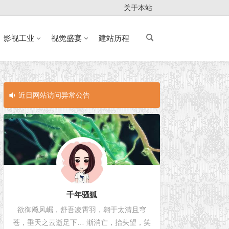
关于本站
影视工业
视觉盛宴
建站历程
近日网站访问异常公告
近日网站访问
千年骚狐
欲御飚风崛，舒吾凌霄羽，翱于太清且穹
苍，垂天之云逝足下… 渐消亡，抬头望，笑