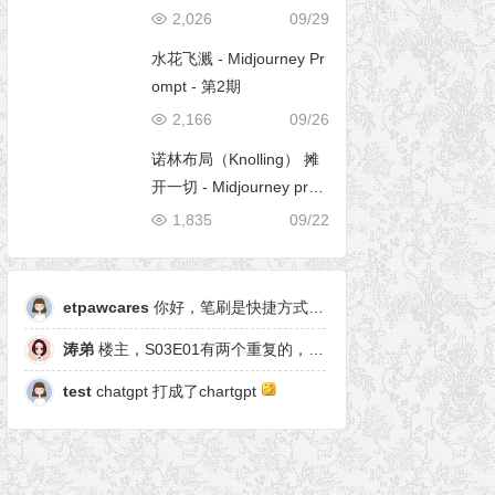
2,026
09/29
水花飞溅 - Midjourney Pr
ompt - 第2期
2,166
09/26
诺林布局（Knolling） 摊
开一切 - Midjourney pro
mpt
1,835
09/22
etpawcares
你好，笔刷是快捷方式，有原笔刷么
涛弟
楼主，S03E01有两个重复的，另一个是粒子形态
test
chatgpt 打成了chartgpt