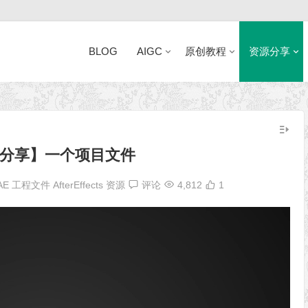
BLOG
AIGC
原创教程
资源分享
近日网站访问异常公告
分享】一个项目文件
AE 工程文件
AfterEffects 资源
评论
4,812
1