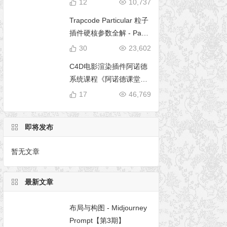
12
10,737
Trapcode Particular 粒子
插件硬核参数全解 - Parti
cular 5 完全使用手册
30
23,602
C4D电影渲染插件阿诺德
系统课程《阿诺德课堂之
玉清境》
17
46,769
即将发布
暂无文章
最新文章
布局与构图 - Midjourney
Prompt【第3期】