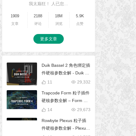
我太巅狂！ 人已怠…
1909
2188
18M
5.9K
文章
评论
浏览
点赞
更多文章
Duik Bassel 2 角色绑定插
件硬核参数全解 - Duik 16
完全使用手册
11
29,332
Trapcode Form 粒子插件
硬核参数全解 – Form 完
全使用手册
14
29,673
Rowbyte Plexus 粒子插
件硬核参数全解 - Plexus
完全使用手册