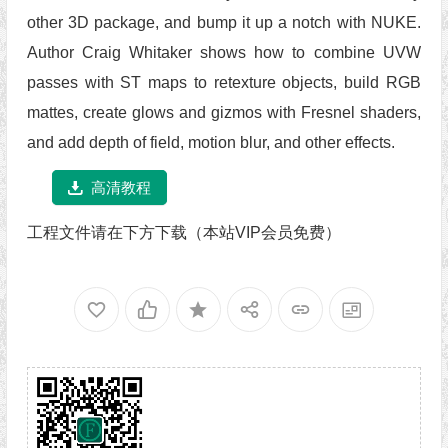
other 3D package, and bump it up a notch with NUKE.
Author Craig Whitaker shows how to combine UVW
passes with ST maps to retexture objects, build RGB
mattes, create glows and gizmos with Fresnel shaders,
and add depth of field, motion blur, and other effects.
高清教程
工程文件请在下方下载（本站VIP会员免费）