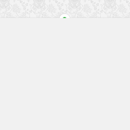
快速入口
留言榜单
本站作品
空白页
免费教程
网址导航
视觉盛宴
工程文件
历史文章
七嘴八舌
更多精彩内容请关注我们
回复关键字搜索本站内容