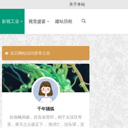
关于本站
影视工业
视觉盛宴
建站历程
近日网站访问异常公告
近日网站访问
千年骚狐
欲御飚风崛，舒吾凌霄羽，翱于太清且穹
苍，垂天之云逝足下… 渐消亡，抬头望，笑