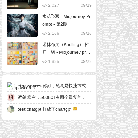
2,027
09/29
水花飞溅 - Midjourney Pr
ompt - 第2期
2,166
09/26
诺林布局（Knolling） 摊
开一切 - Midjourney pro
mpt
1,835
09/22
etpawcares
你好，笔刷是快捷方式，有原笔刷么
涛弟
楼主，S03E01有两个重复的，另一个是粒子形态
test
chatgpt 打成了chartgpt