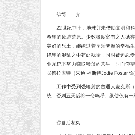
◎简 介
22世纪中叶，地球并未借助文明和
希望的废墟荒原。少数极度富有之人抛弃
美好的乐土，继续过着享乐奢靡的幸福生
绝望的混乱之中苟延残喘，同时被迫忍受
业系统下努力赚取稀薄的营生，时而仰望
员德拉库特（朱迪·福斯特Jodie Fos
工作中受到强辐射的普通人麦克斯（马特
统，否则五天后将一命呜呼。纵使仅有一
◎幕后花絮