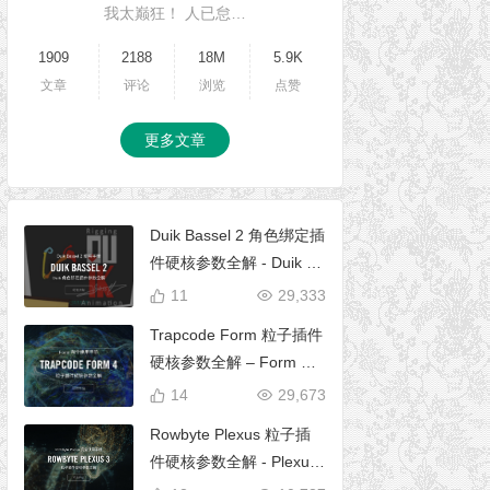
我太巅狂！ 人已怠…
1909
2188
18M
5.9K
文章
评论
浏览
点赞
更多文章
Duik Bassel 2 角色绑定插
件硬核参数全解 - Duik 16
完全使用手册
11
29,333
Trapcode Form 粒子插件
硬核参数全解 – Form 完
全使用手册
14
29,673
Rowbyte Plexus 粒子插
件硬核参数全解 - Plexus
完全使用手册