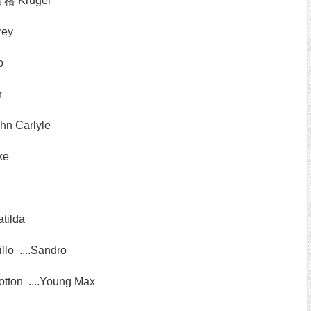
鲁格 Kruger
rey
o
r
hn Carlyle
ke
tilda
o ....Sandro
on ....Young Max