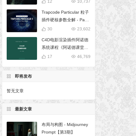
12
10,737
Trapcode Particular 粒子
插件硬核参数全解 - Parti
cular 5 完全使用手册
30
23,602
C4D电影渲染插件阿诺德
系统课程《阿诺德课堂之
玉清境》
17
46,769
即将发布
暂无文章
最新文章
布局与构图 - Midjourney
Prompt【第3期】