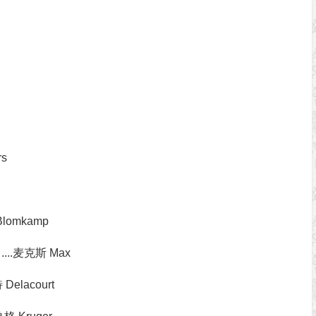
rs
omkamp
...麦克斯 Max
Delacourt