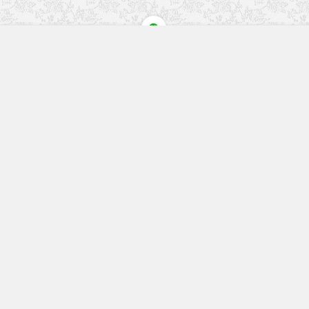
快速入口
留言榜单
本站作品
空白页
免费教程
网址导航
视觉盛宴
工程文件
历史文章
七嘴八舌
更多精彩内容请关注我们
回复关键字搜索本站内容